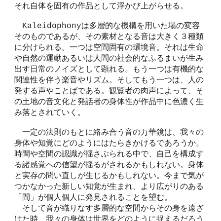
それ自体を固有の作品として浮かび上がらせる。
Kaleidophonyは多層的な機構を用いた場の変容
そのものであるが、その素材となる音は大きく３種類
に分けられる。一つは空間固有の環境音。それは生命
や自然の運動あるいは人間の社会的なふるまいが生み
出す日常のノイズとして顕れる。もう一つは有機的な
関連性を伴う楽音やリズム。そしてもう一つは、人の
発する声やことばである。観覧者の肉声によって、そ
の土地の音文化と発話者の身体性が作品中に色濃く生
み落とされていく。
一定の法則のもとに絡み合う音の万華鏡は、我々の
身体や知覚にどのようにはたらきかけるであろうか。
時間や空間の認識が揺さぶられる中で、自己を構成す
る諸感覚への信望が揺るがされるかもしれない。身体
と実存の問い直しが生じるかもしれない。今まで気が
つかなかった新しい知覚が生まれ、より広がりのある
「間」が個人個人に発見されることを望む。
そして音が織りなす多層的な空間からその身を遠ざ
けた時、我々の身体は世界をどのように捉えるだろう