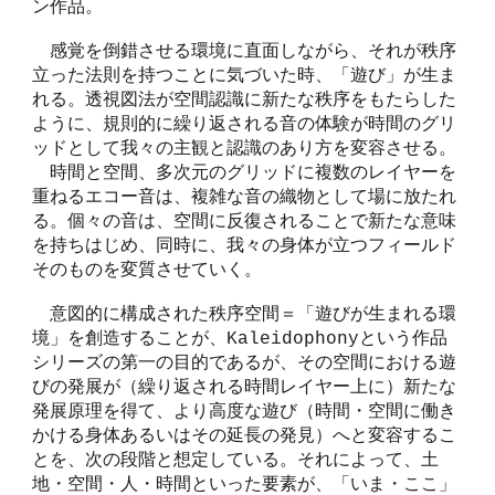
ン作品。
感覚を倒錯させる環境に直面しながら、それが秩序
立った法則を持つことに気づいた時、「遊び」が生ま
れる。透視図法が空間認識に新たな秩序をもたらした
ように、規則的に繰り返される音の体験が時間のグリ
ッドとして我々の主観と認識のあり方を変容させる。
時間と空間、多次元のグリッドに複数のレイヤーを
重ねるエコー音は、複雑な音の織物として場に放たれ
る。個々の音は、空間に反復されることで新たな意味
を持ちはじめ、同時に、我々の身体が立つフィールド
そのものを変質させていく。
意図的に構成された秩序空間＝「遊びが生まれる環
境」を創造することが、Kaleidophonyという作品
シリーズの第一の目的であるが、その空間における遊
びの発展が（繰り返される時間レイヤー上に）新たな
発展原理を得て、より高度な遊び（時間・空間に働き
かける身体あるいはその延長の発見）へと変容するこ
とを、次の段階と想定している。それによって、土
地・空間・人・時間といった要素が、「いま・ここ」